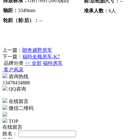
排放标准：
GB17691-2005国四
前
/后轮胎尺寸：
--
轴距
：
3349mm
准承
人数：
6人
轮距（前/后）：
--
上一篇：
朗奇越野房车
下一篇：
福特全顺房车-K7
品牌分类
<< 全部
福特房车
客户风采
咨询热线
13478434888
QQ咨询
76400025
在线留言
微信二维码
TOP
在线留言
姓名：