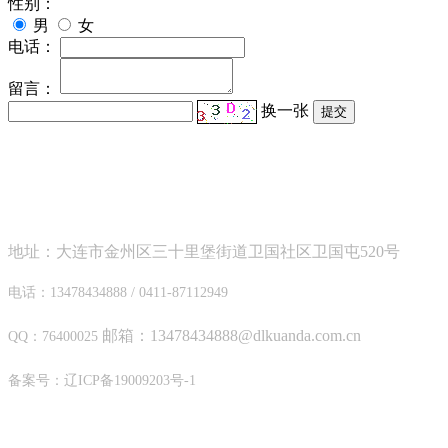
性别：
男
女
电话：
留言：
换一张
地址：大连市金州区三十里堡街道卫国社区卫国屯520号
电话：13478434888 / 0411-87112949
邮箱：13478434888@dlkuanda.com.cn
QQ：76400025
备案号：辽ICP备19009203号-1